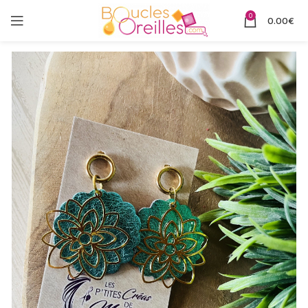
0
0.00
€