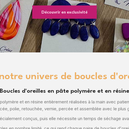
Découvrir en exclusivité
otre univers de boucles d'ore
Boucles d'oreilles en pâte polymère et en résin
polymère et en résine entièrement réalisées à la main avec pati
cée, polie, retouchée, vernie, percée et assemblée avec le plus 
pécialement conçus, puis elle nécessite un temps de séchage avan
es en nombre limité, ce qui rend chaque paire de boucles d'oreil