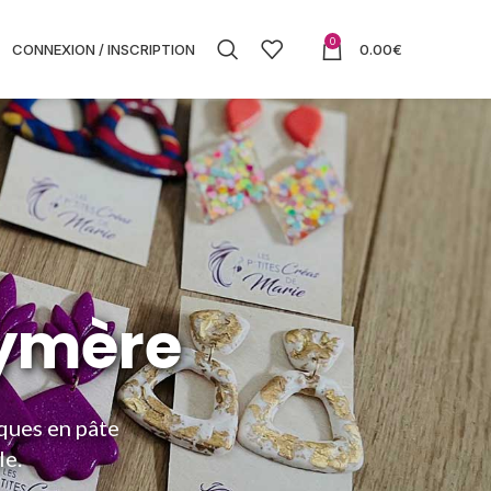
0
CONNEXION / INSCRIPTION
0.00
€
lymère
iques en pâte
le.