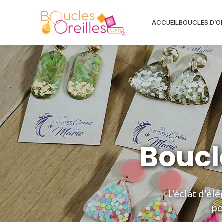
ACCUEIL
BOUCLES D’O
Boucl
L'éclat d'él
po