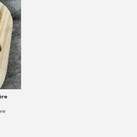
ère
ère