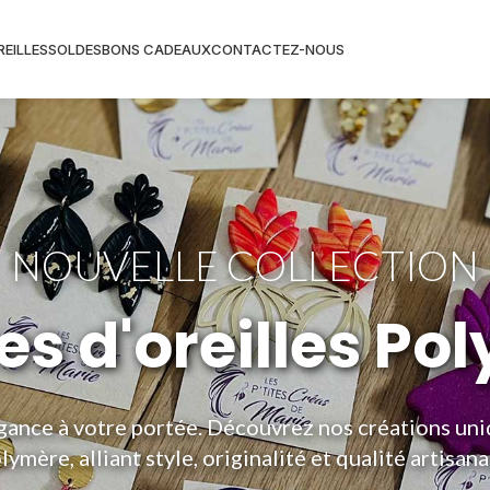
REILLES
SOLDES
BONS CADEAUX
CONTACTEZ-NOUS
NOUVELLE COLLECTION
es d'oreilles Po
égance à votre portée. Découvrez nos créations un
lymère, alliant style, originalité et qualité artisana