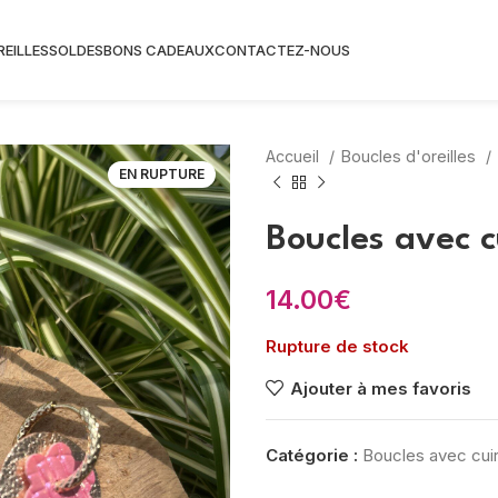
REILLES
SOLDES
BONS CADEAUX
CONTACTEZ-NOUS
Accueil
Boucles d'oreilles
EN RUPTURE
Boucles avec c
14.00
€
Rupture de stock
Ajouter à mes favoris
Catégorie :
Boucles avec cui