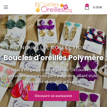
0
0.00
€
NOUVELLE COLLECTION
Boucles d'oreilles Polymère
L'éclat d'élégance à votre portée. Découvrez nos
créations uniques en pâte polymère, alliant style,
originalité et qualité artisanale.
Découvrir en exclusivité